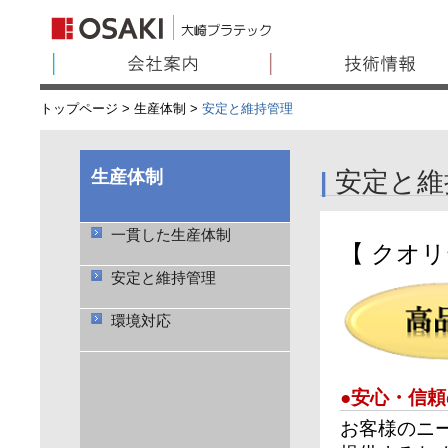
トップページ
>
生産体制
>
安定と維持管理
安定と維
|
【 クオ
●安心・信
お客様のニ