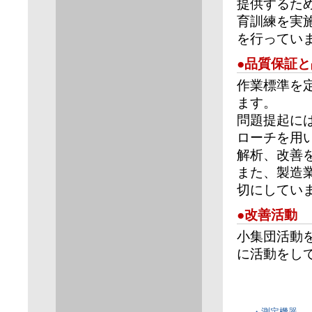
提供するた
育訓練を実
を行ってい
●品質保証
作業標準を
ます。
問題提起に
ローチを用
解析、改善
また、製造
切にしてい
●改善活動
小集団活動
に活動をし
・測定機器